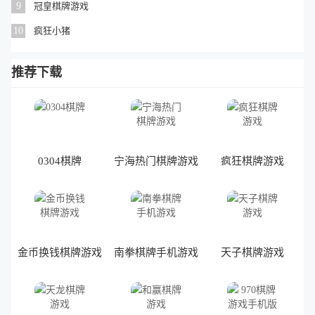
9
冠皇棋牌游戏
10
疯狂小猪
推荐下载
0304棋牌
宁海热门棋牌游戏
疯狂棋牌游戏
金币换钱棋牌游戏
南拳棋牌手机游戏
天子棋牌游戏