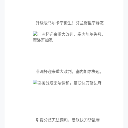
升级版马尔卡宁诞生！芬兰穆里宁静态
天赋完全媲美弗拉格
非洲杯迎来重大改判，塞内加尔失冠，
摩洛哥加冕
引援分歧无法调和，曼联快刀斩乱麻