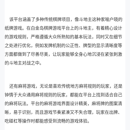
该平台涵盖了多种传统棋牌项目，像斗地主这种家喻户晓的
纸牌游戏。在白金岛棋牌游戏平台上的斗地主，有着精心设计
的游戏规则，严格遵循大众所熟知的基本玩法，同时又在细节
之处进行优化，例如发牌机制的公正性、牌型的显示清晰度等
方面都做到了尽善尽美，让玩家能够全身心地沉浸在紧张刺激
的斗地主对战之中。
还有麻将游戏，无论是喜欢传统地方麻将规则的玩家，还是
钟情于大众通用麻将规则的玩家，都能在平台上找到适合自己
的麻将玩法。平台的麻将游戏界面设计精美，麻将牌的图案清
晰，易于识别，而且游戏节奏紧凑又不失合理，玩家在出牌、
吃碰杠等操作时都能感受到流畅的游戏体验。