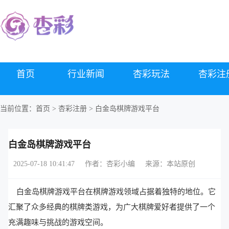
首页
行业新闻
杏彩玩法
杏彩注
当前位置：
首页
>
杏彩注册
> 白金岛棋牌游戏平台
白金岛棋牌游戏平台
2025-07-18 10:41:47
作者：杏彩小编
来源：本站原创
白金岛棋牌游戏平台在棋牌游戏领域占据着独特的地位。它
汇聚了众多经典的棋牌类游戏，为广大棋牌爱好者提供了一个
充满趣味与挑战的游戏空间。