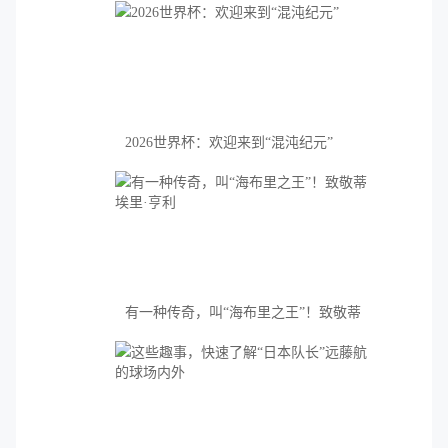
2026世界杯：欢迎来到“混沌纪元”
有一种传奇，叫“海布里之王”！致敬蒂
埃里·亨利