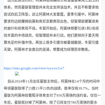
因为此前签约时，阿莫林就明确表示希望曼联采用三后卫的
体系，然而曼联管理层并未完全支持该战术，并且不断要求他
尝试四后卫阵型，这让阿莫林大发雷霆。夏季引援中，阿莫林
要求的边前腰姆伯莫和库尼亚都表现出色，但管理层硬塞进来
的谢什科却表现不佳。冬窗开始后，阿莫林想要引进1到2名经
验丰富的中场球员，但管理层并未行动，他们更倾向于夏天预
算充足时补强中场，再加上很多引援也被曼城截胡，冬窗引援
无望，阿莫林才会直白的说道，想要成为经理而非教练。
https://sites.google.com/view/wywxx1w7
自从2024年11月出任曼联主帅后，阿莫林在14个月的时间中
带领曼联取得了25胜15平23负的战绩，胜率仅有39.7%，当时
曼联为阿莫林给葡萄牙体育支付了950万英镑的违约金。仅仅一
年后，曼联就炒掉了阿莫林，除了已经支付780万英镑的薪水