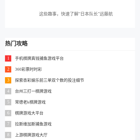
这些趣事，快速了解“日本队长”远藤航
的球场内外
热门攻略
1
手机棋牌真钱捕鱼游戏平台
2
360彩票时时彩
3
探索杏彩娱乐前三单双个数的投注细节
4
台州三打一棋牌游戏
5
常德老k棋牌游戏
6
棋牌游戏大平台
7
拉斯维加斯捕鱼游戏
8
上游棋牌游戏大厅