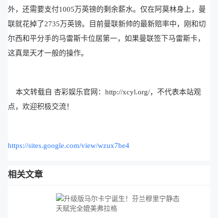
外，还需要支付1005万英镑的剩余薪水。仅在阿莫林身上，曼
联就花掉了2735万英镑。目前曼联新帅的最新赔率中，刚和切
尔西和平分手的马雷斯卡位居第一，如果曼联签下马雷斯卡，
这真是天才一般的操作。
本文转载自 杏彩娱乐官网：http://xcyl.org/，不代表本站观
点，欢迎积极交流！
https://sites.google.com/view/wzux7be4
相关文章