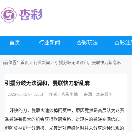
首页
行业新闻
杏彩玩法
杏彩注
当前位置：
首页
>
行业新闻
> 引援分歧无法调和，曼联快刀斩乱麻
引援分歧无法调和，曼联快刀斩乱麻
2026-05-15 07:32:13
作者：杏彩小编
来源：本站原创
好快的刀，曼联火速炒掉阿莫林，原因竟然是高层认为这赛
季曼联有很大的机会获得欧冠资格，对现在的曼联充满信心。
但阿莫林却十分消极，尤其是对待媒体时并未分享这种乐观的