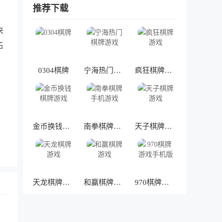
推荐下载
来
拓
0304棋牌
宁海热门棋牌游戏
疯狂棋牌游戏
金币换钱棋牌游戏
南拳棋牌手机游戏
天子棋牌游戏
天龙棋牌游戏
和赢棋牌游戏
970棋牌游戏手机版