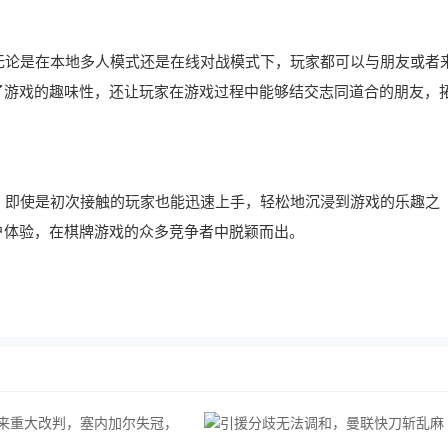
论是在本地多人模式还是在线对战模式下，玩家都可以与朋友或者
了游戏的趣味性，还让玩家在游戏过程中能够结交志同道合的朋友，
即使是初次接触的玩家也能迅速上手，轻松地沉浸到游戏的乐趣之
户体验，在棋牌游戏的众多竞争者中脱颖而出。