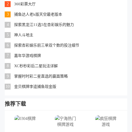
2
360彩票大厅
3
捕鱼达人老k版天空最老版本
4
探索黑龙江11选5在杏彩娱乐的魅力
5
神人斗地主
6
探索杏彩娱乐前三单双个数的投注细节
7
嘉年华游戏棋牌
8
XC秒秒彩后二星玩法详解
9
掌握时时彩二星直选的赢面策略
10
金贝棋牌李逵捕鱼现金版
推荐下载