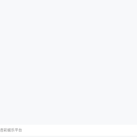
杏彩娱乐平台