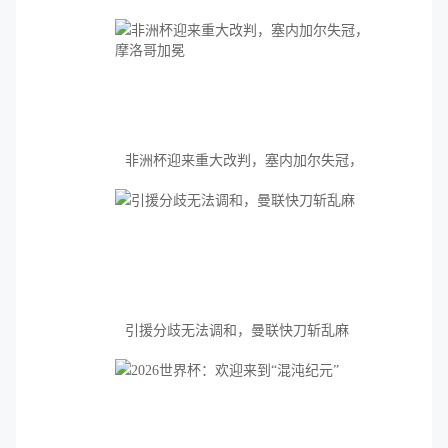
天赋完全媲美弗拉格
非洲杯迎来重大改判，塞内加尔失冠，
摩洛哥加冕
引援分歧无法调和，曼联快刀斩乱麻