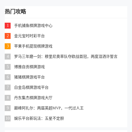
热门攻略
1
手机捕鱼棋牌游戏中心
2
金元宝时时彩平台
3
苹果手机提现棋牌游戏
4
罗马三年磨一剑：穆里尼奥率队夺欧战首冠，两度泪洒许誓言
5
博雅自贡棋牌游戏
6
猪猪棋牌游戏平台
7
白金岛棋牌游戏平台
8
丹东集杰棋牌游戏大厅
9
巅峰阿扎尔：两届英超MVP，一代过人王
10
娱乐平台新玩法：五星不定胆