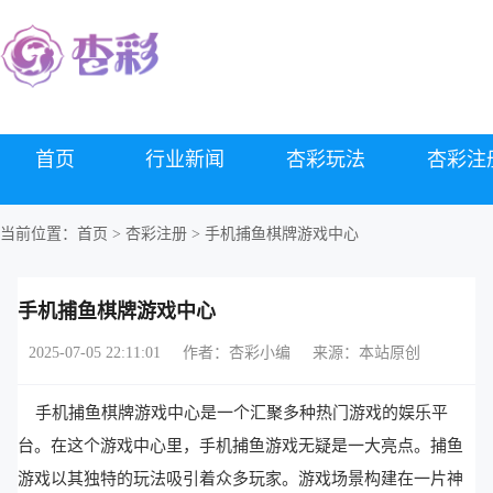
首页
行业新闻
杏彩玩法
杏彩注
当前位置：
首页
>
杏彩注册
> 手机捕鱼棋牌游戏中心
手机捕鱼棋牌游戏中心
2025-07-05 22:11:01
作者：杏彩小编
来源：本站原创
手机捕鱼棋牌游戏中心是一个汇聚多种热门游戏的娱乐平
台。在这个游戏中心里，手机捕鱼游戏无疑是一大亮点。捕鱼
游戏以其独特的玩法吸引着众多玩家。游戏场景构建在一片神