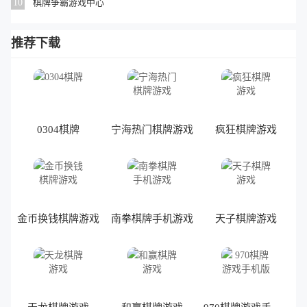
10
棋牌争霸游戏中心
推荐下载
0304棋牌
宁海热门棋牌游戏
疯狂棋牌游戏
金币换钱棋牌游戏
南拳棋牌手机游戏
天子棋牌游戏