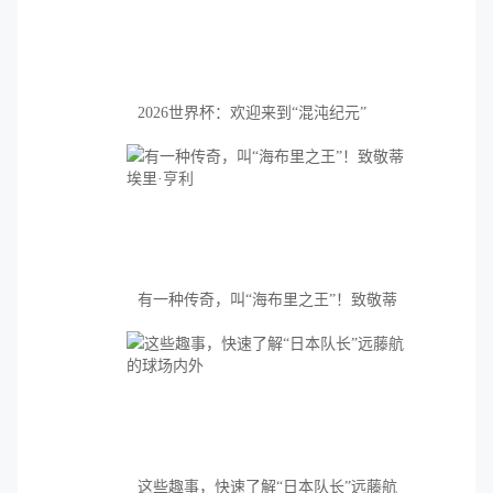
2026世界杯：欢迎来到“混沌纪元”
有一种传奇，叫“海布里之王”！致敬蒂
埃里·亨利
这些趣事，快速了解“日本队长”远藤航