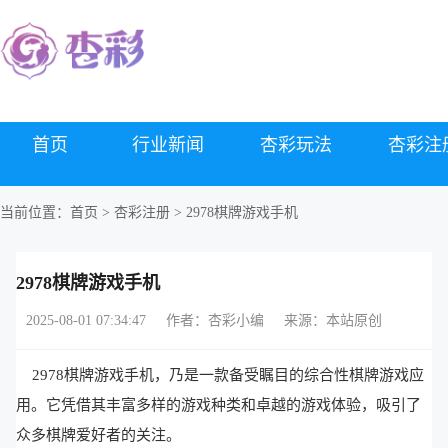
首页
行业新闻
杏彩玩法
杏彩注
当前位置：
首页
>
杏彩注册
> 2978棋牌游戏手机
2978棋牌游戏手机
2025-08-01 07:34:47
作者：杏彩小编
来源：本站原创
2978棋牌游戏手机，乃是一款备受瞩目的综合性棋牌游戏应
用。它凭借其丰富多样的游戏种类和卓越的游戏体验，吸引了
众多棋牌爱好者的关注。