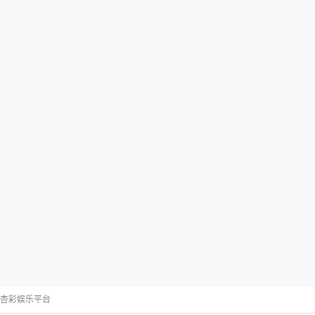
杏彩娱乐平台