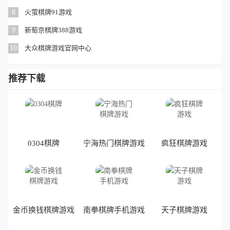
8
火萤棋牌91游戏
9
新萄京棋牌388游戏
10
大众棋牌游戏官网中心
推荐下载
0304棋牌
宁海热门棋牌游戏
疯狂棋牌游戏
金币换钱棋牌游戏
南拳棋牌手机游戏
天子棋牌游戏