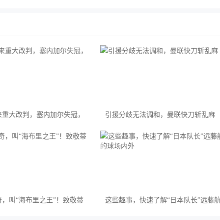
来重大改判，塞内加尔失冠，
引援分歧无法调和，曼联快刀斩乱麻
冕
，叫“海布里之王”！致敬蒂
这些趣事，快速了解“日本队长”远藤
的球场内外