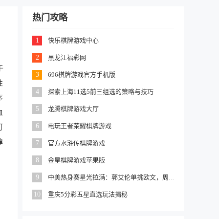
热门攻略
1
快乐棋牌游戏中心
2
黑龙江福彩网
于
3
696棋牌游戏官方手机版
性
4
探索上海11选5前三组选的策略与技巧
序
5
龙腾棋牌游戏大厅
血
6
电玩王者荣耀棋牌游戏
可
律
7
官方水浒传棋牌游戏
8
金星棋牌游戏苹果版
9
中美热身赛星光拉满：郭艾伦单挑欧文，周琦对位杜兰特
10
重庆5分彩五星直选玩法揭秘