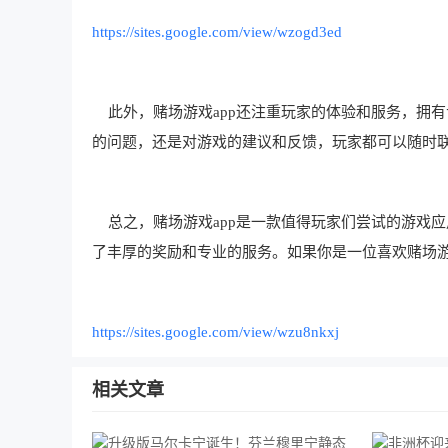
https://sites.google.com/view/wzogd3ed
此外，赌场游戏app还注重玩家的体验和服务，拥有
的问题，还是对游戏的建议和反馈，玩家都可以随时
总之，赌场游戏app是一款值得玩家们尝试的游戏
了丰厚的奖励和专业的服务。如果你是一位喜欢赌场游
https://sites.google.com/view/wzu8nkxj
相关文章