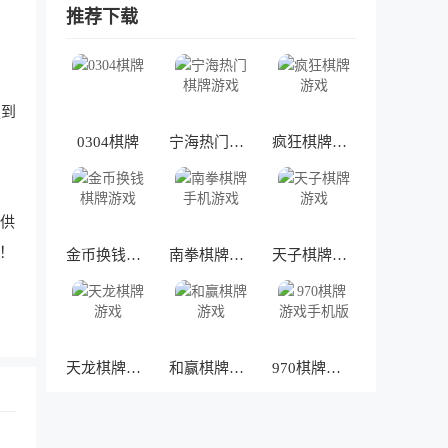
推荐下载
遇到
0304棋牌
宁海热门棋牌游戏
疯狂棋牌游戏
提供
！
金币换钱棋牌游戏
南拳棋牌手机游戏
天子棋牌游戏
天龙棋牌游戏
和赢棋牌游戏
970棋牌游戏手机版