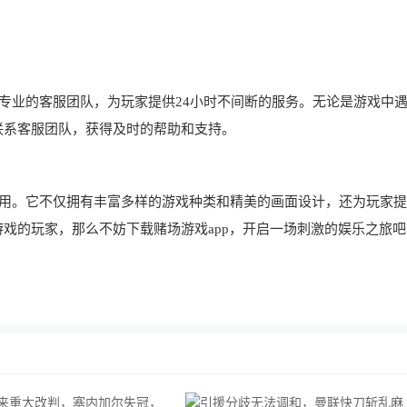
专业的客服团队，为玩家提供24小时不间断的服务。无论是游戏中
联系客服团队，获得及时的帮助和支持。
应用。它不仅拥有丰富多样的游戏种类和精美的画面设计，还为玩家
戏的玩家，那么不妨下载赌场游戏app，开启一场刺激的娱乐之旅吧