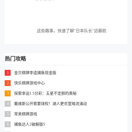
这些趣事，快速了解“日本队长”远藤航
的球场内外
热门攻略
1
金贝棋牌李逵捕鱼现金版
2
快乐棋牌游戏中心
3
探索幸运1.5分彩：五星不定胆的奥秘
4
戴维斯公开索要球权！湖人更衣室暗流涌动
5
常来棋牌游戏
6
捕鱼达人2破解版5