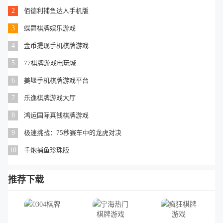
2
佰德利捕鱼达人手机版
3
蝶舞棋牌娱乐游戏
4
金币提现手机棋牌游戏
5
77棋牌游戏电玩城
6
姜堰手机棋牌游戏平台
7
乐逸棋牌游戏大厅
8
鸿运国际真钱棋牌游戏
9
极速挑战：75秒赛车中的龙虎对决
10
千炮捕鱼珍珠版
推荐下载