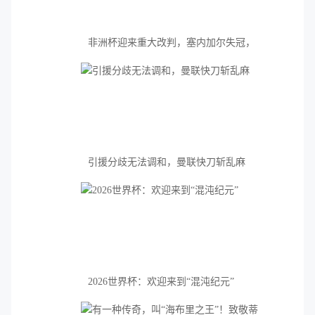
非洲杯迎来重大改判，塞内加尔失冠，
摩洛哥加冕
引援分歧无法调和，曼联快刀斩乱麻
2026世界杯：欢迎来到“混沌纪元”