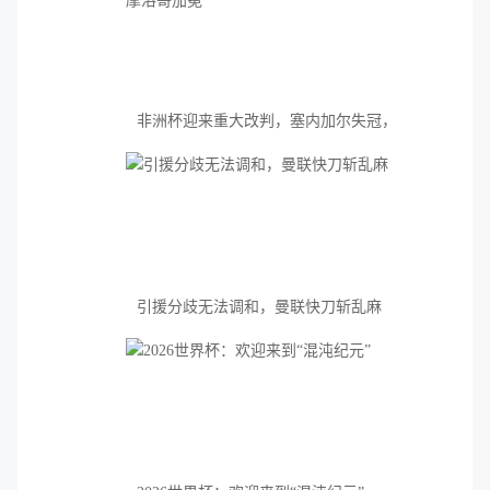
非洲杯迎来重大改判，塞内加尔失冠，
摩洛哥加冕
引援分歧无法调和，曼联快刀斩乱麻