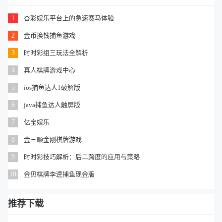
1
杏彩娱乐平台上的急速赛马体验
2
金币换钱捕鱼游戏
3
时时彩组三玩法全解析
4
真人棋牌游戏中心
5
ios捕鱼达人1破解版
6
java捕鱼达人触屏版
7
亿宝娱乐
8
金三顺金刚棋牌游戏
9
时时彩技巧解析：后二跨度的应用与策略
10
金贝棋牌李逵捕鱼现金版
推荐下载