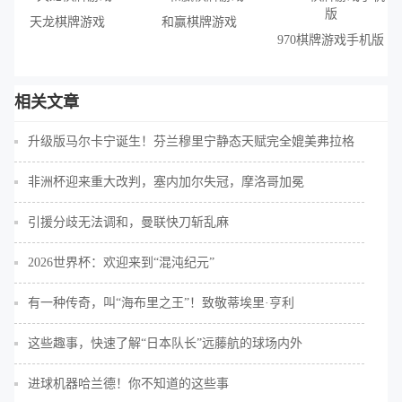
天龙棋牌游戏
和赢棋牌游戏
970棋牌游戏手机版
相关文章
升级版马尔卡宁诞生！芬兰穆里宁静态天赋完全媲美弗拉格
非洲杯迎来重大改判，塞内加尔失冠，摩洛哥加冕
引援分歧无法调和，曼联快刀斩乱麻
2026世界杯：欢迎来到“混沌纪元”
有一种传奇，叫“海布里之王”！致敬蒂埃里·亨利
这些趣事，快速了解“日本队长”远藤航的球场内外
进球机器哈兰德！你不知道的这些事