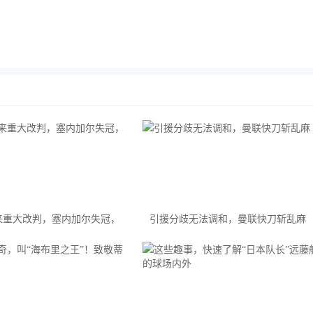
来重大改判，塞内加尔失冠，
引援分歧无法调和，曼联快刀斩乱麻
冕