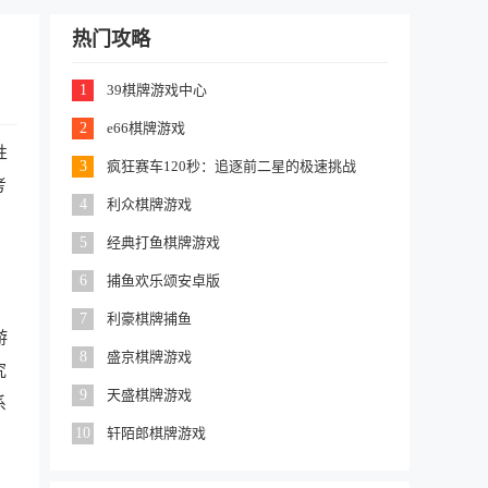
热门攻略
1
39棋牌游戏中心
2
e66棋牌游戏
性
3
疯狂赛车120秒：追逐前二星的极速挑战
考
4
利众棋牌游戏
，
5
经典打鱼棋牌游戏
6
捕鱼欢乐颂安卓版
7
利豪棋牌捕鱼
游
8
盛京棋牌游戏
究
9
天盛棋牌游戏
系
10
轩陌郎棋牌游戏