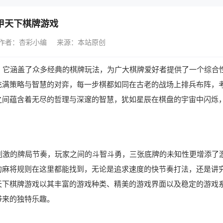
甲天下棋牌游戏
作者：杏彩小编
来源：本站原创
它涵盖了众多经典的棋牌玩法，为广大棋牌爱好者提供了一个综合
充满策略与智慧的对弈，每一步棋都如同在古老的战场上排兵布阵，
之间蕴含着无尽的哲理与深邃的智慧，犹如星辰在棋盘的宇宙中闪烁
激的牌局节奏，玩家之间的斗智斗勇，三张底牌的未知性更增添了
的麻将规则在这里都能找到，无论是追求速度的快节奏打法，还是讲
天下棋牌游戏以其丰富的游戏种类、精美的游戏界面以及稳定的游戏
带来的独特乐趣。