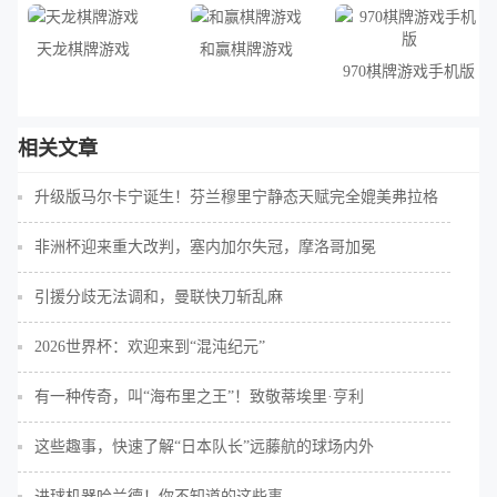
天龙棋牌游戏
和赢棋牌游戏
970棋牌游戏手机版
相关文章
升级版马尔卡宁诞生！芬兰穆里宁静态天赋完全媲美弗拉格
非洲杯迎来重大改判，塞内加尔失冠，摩洛哥加冕
引援分歧无法调和，曼联快刀斩乱麻
2026世界杯：欢迎来到“混沌纪元”
有一种传奇，叫“海布里之王”！致敬蒂埃里·亨利
这些趣事，快速了解“日本队长”远藤航的球场内外
进球机器哈兰德！你不知道的这些事