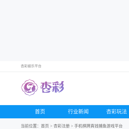
杏彩娱乐平台
首页
行业新闻
杏彩玩法
当前位置：
首页
>
杏彩注册
> 手机棋牌真钱捕鱼游戏平台