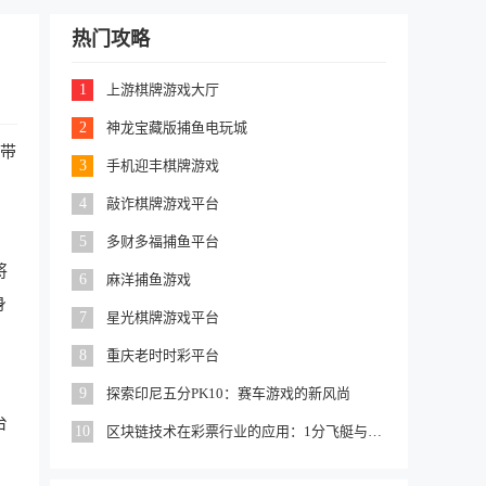
热门攻略
1
上游棋牌游戏大厅
2
神龙宝藏版捕鱼电玩城
家带
3
手机迎丰棋牌游戏
4
敲诈棋牌游戏平台
5
多财多福捕鱼平台
将
6
麻洋捕鱼游戏
身
7
星光棋牌游戏平台
8
重庆老时时彩平台
9
探索印尼五分PK10：赛车游戏的新风尚
台
10
区块链技术在彩票行业的应用：1分飞艇与四星一码不定胆