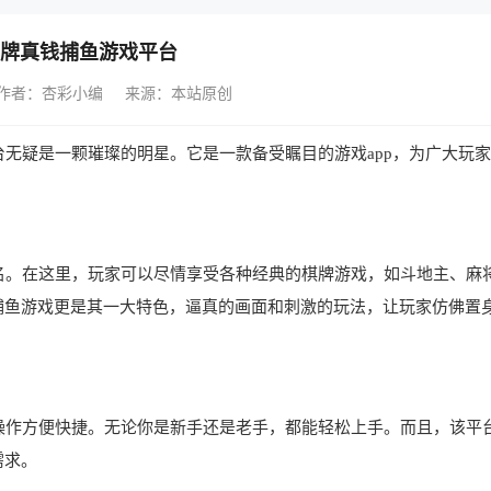
牌真钱捕鱼游戏平台
作者：杏彩小编
来源：本站原创
无疑是一颗璀璨的明星。它是一款备受瞩目的游戏app，为广大玩
。在这里，玩家可以尽情享受各种经典的棋牌游戏，如斗地主、麻
捕鱼游戏更是其一大特色，逼真的画面和刺激的玩法，让玩家仿佛置
作方便快捷。无论你是新手还是老手，都能轻松上手。而且，该平
需求。