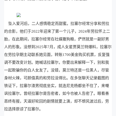
坠入爱河后，二人感情稳定而甜蜜。拉塞尔经常分享和劳拉
的合影，他们于2022年迎来了第一个儿子，2024年劳拉怀上二
胎，在此期间，拉塞尔经常在社媒撒狗粮，俨然就是一副好男
人的形象。没想到2025年7月，成人女星贾莫兰特爆料，拉塞尔
在劳拉孕期主动联系她见面，转账1700美金购买机票，反复强
调不要改变计划。她喊话拉塞尔，你要出来解释一下，别和我
一起欺骗你的白人女友了。没错，莫兰特还是一位黑人，尽管
身材火辣，可颜值真的和劳拉没得比。在多张聊天记录截图的
铁证下，拉塞尔渣男彻底坐实，就连尼克杨都坐不住了，来嘲
讽拉塞尔，曾经拉塞尔是告密者，如今也被人告密了。眼看善
恶终有报，天道好轮回的剧情就要上演，却不想风波过后，劳
拉选择原谅了拉塞尔。