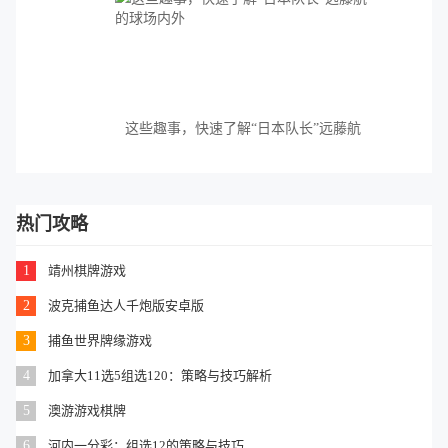
这些趣事，快速了解“日本队长”远藤航
的球场内外
热门攻略
1
靖州棋牌游戏
2
波克捕鱼达人千炮版安卓版
3
捕鱼世界牌缘游戏
4
加拿大11选5组选120：策略与技巧解析
5
澳游游戏棋牌
6
河内一分彩：组选12的策略与技巧