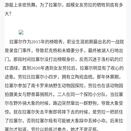
游艇上亲密热舞。为了拉塞尔，超模女友劳拉的牺牲到底有多
大？
拉塞尔作为2015年的榜眼秀，职业生涯前期最出名的一战就
是录音门事件，导致尼克杨和未婚妻分手，最终被湖人扫地出
门。那段时间拉塞尔没打出榜眼身价，反而沉迷于洛杉矶的灯
红酒绿，直到2020年遇到女友劳拉后，拉塞尔明显有了收心的
迹象。劳拉比拉塞尔小四岁，拥有立陶宛血统。那年休赛期，
拉塞尔参加了南卡罗来纳野生动物园探险，劳拉也在该动物园
拍摄美女与野兽募捐照片。二人在同一个探险小分队，当拉塞
尔在野外骑大象的时候，路边突然窜出一群野狗，导致大象受
惊。就在拉塞尔失去平衡即将摔下去的时候，是劳拉一把抓住
了拉塞尔，否则拉塞尔极有可能被大象踩中丢掉小命。后来拉
塞尔才知道，劳拉以前练过拳击，她才不是花瓶。