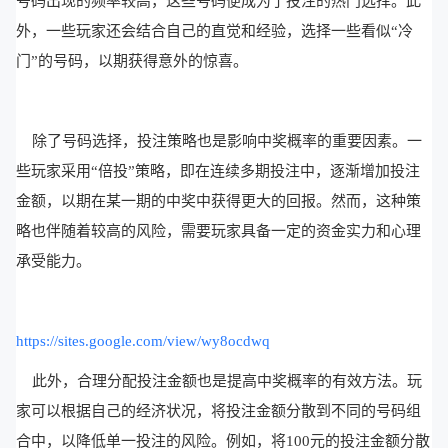
号码出现的频率较高，这些号码便成为了投注的热门选择。此
外，一些玩家还会结合自己的直觉和经验，选择一些看似“冷
门”的号码，以期获得意外的惊喜。
除了号码选择，投注策略也是影响中奖概率的重要因素。一
些玩家采用“倍投”策略，即在连续多期投注中，逐渐增加投注
金额，以期在某一期的中奖中获得更大的回报。然而，这种策
略也伴随着较高的风险，需要玩家具备一定的资金实力和心理
承受能力。
https://sites.google.com/view/wy8ocdwq
此外，合理分配投注金额也是提高中奖概率的有效方法。玩
家可以根据自己的经济状况，将投注金额分散到不同的号码组
合中，以降低单一投注的风险。例如，将100元的投注金额分散