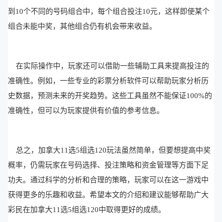
到10个不同的号码组合中，每个组合投注10元，这样即使某个
组合未能中奖，其他组合仍有机会带来收益。
在实际操作中，玩家还可以借助一些辅助工具来提高投注的
准确性。例如，一些专业的彩票分析软件可以帮助玩家分析历
史数据，预测未来的开奖趋势。这些工具虽然不能保证100%的
准确性，但可以为玩家提供有价值的参考信息。
总之，加拿大11选5组选120玩法虽然简单，但要想提高中奖
概率，仍需玩家在号码选择、投注策略和资金管理等方面下足
功夫。通过科学的分析和合理的策略，玩家可以在这一游戏中
获得更多的乐趣和收益。希望本文的介绍和建议能够帮助广大
彩民在加拿大11选5组选120中取得更好的成绩。