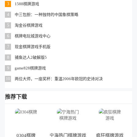
3
1588棋牌游戏
4
中三包胆：一种独特的中国象棋策略
5
淘金谷棋牌游戏
6
棋牌电玩城游戏中心
7
现金棋牌游戏手机版
8
捕鱼达人2破解版5
9
game828棋牌游戏
10
两位大师，一座奖杯：重温2006年欧冠的史诗对决
推荐下载
0304棋牌
宁海热门棋牌游戏
疯狂棋牌游戏