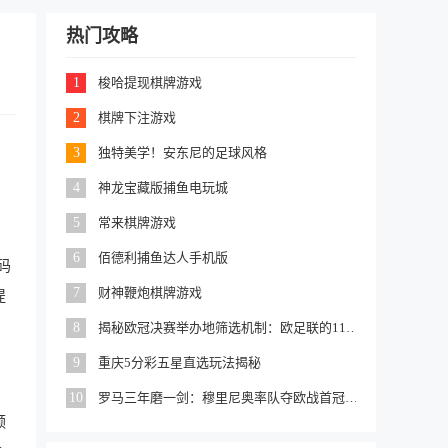
热门攻略
1
梭哈提现棋牌游戏
2
棋牌下注游戏
3
独特美学！安东尼的足球风格​
。
4
神龙宝藏版捕鱼电玩城
5
常来棋牌游戏
6
佰德利捕鱼达人手机版
码
7
财神鞭炮棋牌游戏
提
8
揭秘欧冠决赛举办地筛选机制：欧足联的11项核心评估指标
9
重庆5分彩五星直选玩法揭秘
10
罗马三年磨一剑：穆里尼奥率队夺欧战首冠，两度泪洒许誓言
频