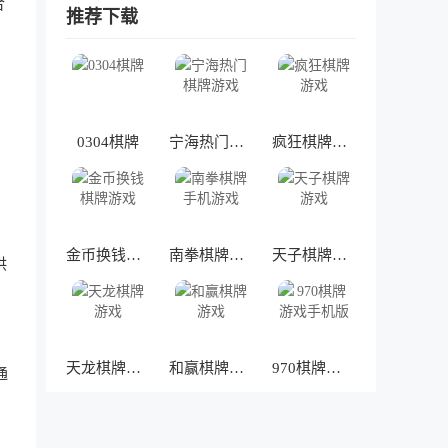
合
推荐下载
，
0304棋牌
宁海热门棋牌游戏
疯狂棋牌游戏
金币换钱棋牌游戏
南拳棋牌手机游戏
天子棋牌游戏
供
天龙棋牌游戏
和赢棋牌游戏
970棋牌游戏手机版
通
。