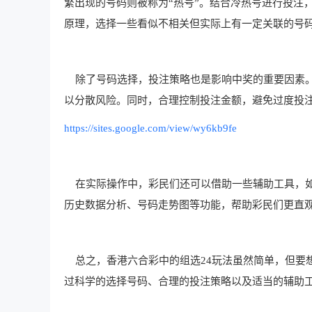
繁出现的号码则被称为“热号”。结合冷热号进行投注
原理，选择一些看似不相关但实际上有一定关联的号
除了号码选择，投注策略也是影响中奖的重要因素。
以分散风险。同时，合理控制投注金额，避免过度投
https://sites.google.com/view/wy6kb9fe
在实际操作中，彩民们还可以借助一些辅助工具，如
历史数据分析、号码走势图等功能，帮助彩民们更直
总之，香港六合彩中的组选24玩法虽然简单，但要
过科学的选择号码、合理的投注策略以及适当的辅助