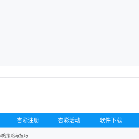
杏彩注册
杏彩活动
软件下载
4的策略与技巧