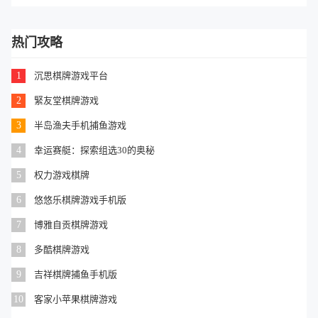
热门攻略
1
沉思棋牌游戏平台
2
緊友堂棋牌游戏
3
半岛渔夫手机捕鱼游戏
4
幸运赛艇：探索组选30的奥秘
5
权力游戏棋牌
6
悠悠乐棋牌游戏手机版
7
博雅自贡棋牌游戏
8
多酷棋牌游戏
9
吉祥棋牌捕鱼手机版
10
客家小苹果棋牌游戏