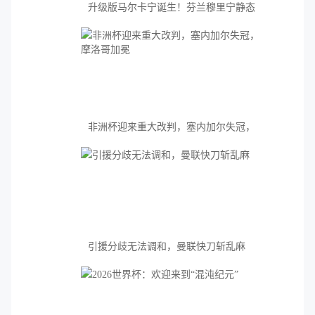
升级版马尔卡宁诞生！芬兰穆里宁静态
天赋完全媲美弗拉格
非洲杯迎来重大改判，塞内加尔失冠，
摩洛哥加冕
引援分歧无法调和，曼联快刀斩乱麻