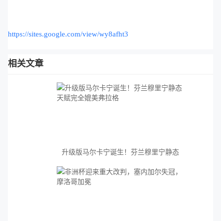
https://sites.google.com/view/wy8afht3
相关文章
升级版马尔卡宁诞生！芬兰穆里宁静态
天赋完全媲美弗拉格