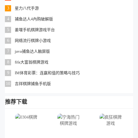
3
星力八代手游
4
捕鱼达人4內购破解版
5
姜堰手机棋牌游戏平台
6
网络流行棋牌小游戏
7
java捕鱼达人触屏版
8
fifa大富翁棋牌游戏
9
IM体育彩票：连赢和值的策略与技巧
10
吉祥棋牌捕鱼手机版
推荐下载