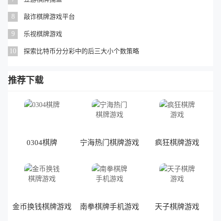
8
敲诈棋牌游戏平台
9
乐视棋牌游戏
10
探索比特币分分彩中的后三大小个数策略
推荐下载
0304棋牌
宁海热门棋牌游戏
疯狂棋牌游戏
金币换钱棋牌游戏
南拳棋牌手机游戏
天子棋牌游戏