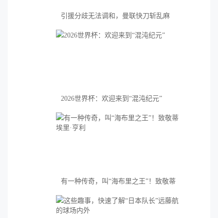
引援分歧无法调和，曼联快刀斩乱麻
2026世界杯：欢迎来到“混沌纪元”
有一种传奇，叫“海布里之王”！致敬蒂
埃里·亨利