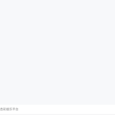
杏彩娱乐平台