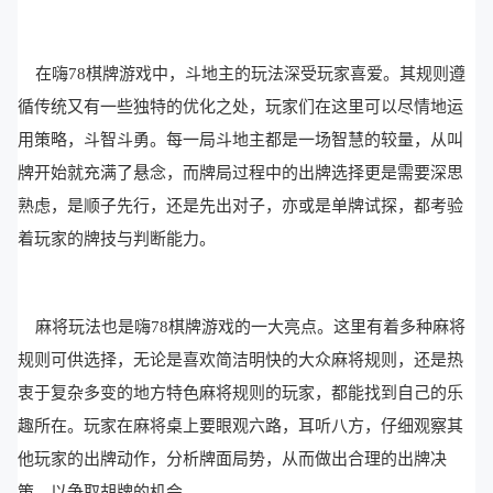
在嗨78棋牌游戏中，斗地主的玩法深受玩家喜爱。其规则遵
循传统又有一些独特的优化之处，玩家们在这里可以尽情地运
用策略，斗智斗勇。每一局斗地主都是一场智慧的较量，从叫
牌开始就充满了悬念，而牌局过程中的出牌选择更是需要深思
熟虑，是顺子先行，还是先出对子，亦或是单牌试探，都考验
着玩家的牌技与判断能力。
麻将玩法也是嗨78棋牌游戏的一大亮点。这里有着多种麻将
规则可供选择，无论是喜欢简洁明快的大众麻将规则，还是热
衷于复杂多变的地方特色麻将规则的玩家，都能找到自己的乐
趣所在。玩家在麻将桌上要眼观六路，耳听八方，仔细观察其
他玩家的出牌动作，分析牌面局势，从而做出合理的出牌决
策，以争取胡牌的机会。