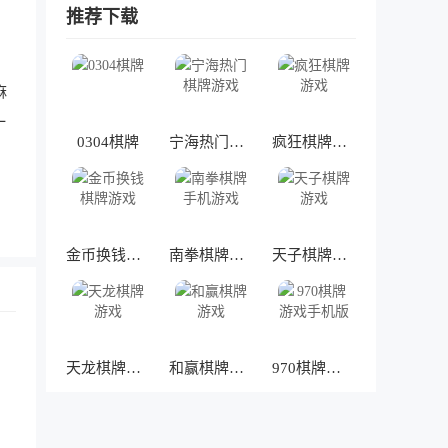
推荐下载
麻
一
0304棋牌
宁海热门棋牌游戏
疯狂棋牌游戏
金币换钱棋牌游戏
南拳棋牌手机游戏
天子棋牌游戏
天龙棋牌游戏
和赢棋牌游戏
970棋牌游戏手机版