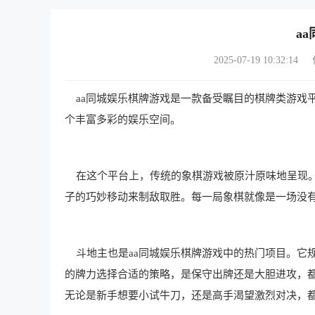
a
2025-07-19 10:32:14
aa同城娱乐棋牌游戏是一款备受瞩目的棋牌类游戏
个丰富多彩的娱乐空间。
在这个平台上，传统的象棋游戏被原汁原味地呈现。
子的巧妙移动来制敌取胜。每一局象棋就像是一场没
斗地主也是aa同城娱乐棋牌游戏中的热门项目。它
的牌力选择合适的策略，是保守出牌还是大胆进攻，
无论是新手想要小试牛刀，还是高手渴望激烈对决，