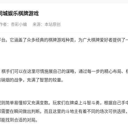
a同城娱乐棋牌游戏
作者：杏彩小编
来源：本站原创
平台。它涵盖了众多经典的棋牌游戏种类，为广大棋牌爱好者提供了
棋手们可以在这里尽情施展自己的谋略，通过每一步的精心布局、
有硝烟的战争，充满了智慧的较量。
规则简单易懂却又充满变数。玩家们在牌桌上斗智斗勇，根据自己手
都需要在瞬间做出判断。而且这里的斗地主有着不同的场次可供选择
都能找到合适的对局。