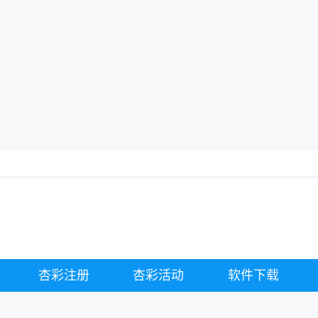
杏彩注册
杏彩活动
软件下载