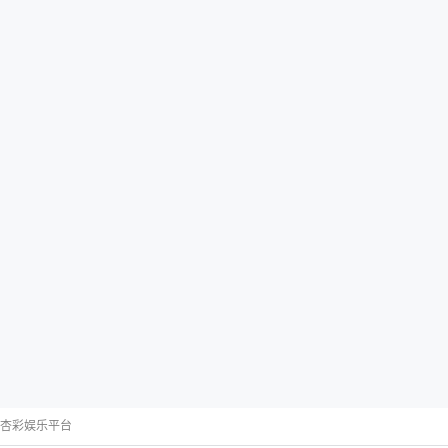
杏彩娱乐平台