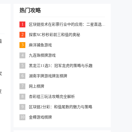
热门攻略
1
区块链技术在彩票行业中的应用：二星直选的新机遇
2
探索XC秒秒彩前三和值的奥秘
着
3
麻洋捕鱼游戏
4
九连珠棋牌游戏
5
黑龙江11选5：冠军龙虎的策略与乐趣
家
6
湖南字牌游戏牌友棋牌
、
7
网上棋牌
变
8
杏彩组三玩法攻略完全解析
9
区块链2分彩：和值尾数的魅力与策略
10
金樽游戏棋牌