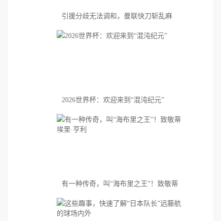
引援分歧无法调和，曼联快刀斩乱麻
2026世界杯：欢迎来到“混沌纪元”
有一种传奇，叫“海布里之王”！致敬蒂
埃里·亨利