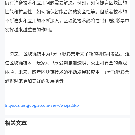
仍有许多技术和应用问题需要解决。例如，如何提高区块链的
性能和扩展性，如何确保智能合约的安全性等。但随着技术的
不断进步和应用的不断深入，区块链技术必将在1分飞艇彩票中
发挥越来越重要的作用。
总之，区块链技术为1分飞艇彩票带来了新的机遇和挑战。通
过区块链技术，玩家可以享受到更加透明、公正和安全的游戏
体验。未来，随着区块链技术的不断发展和应用，1分飞艇彩票
必将迎来更加美好的发展前景。
https://sites.google.com/view/wzqzt6k5
相关文章