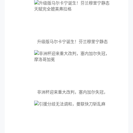
升级版马尔卡宁诞生！芬兰穆里宁静态
天赋完全媲美弗拉格
非洲杯迎来重大改判，塞内加尔失冠，
摩洛哥加冕