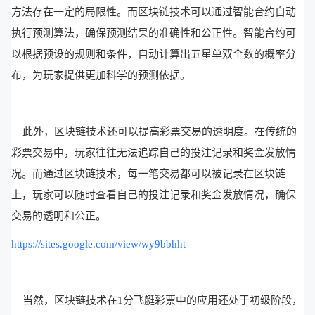
方法存在一定的局限性。而区块链技术可以通过智能合约自动
执行预测算法，确保预测结果的准确性和公正性。智能合约可
以根据预设的规则和条件，自动计算出五星单双个数的概率分
布，为玩家提供更加科学的预测依据。
此外，区块链技术还可以提高彩票交易的透明度。在传统的
彩票交易中，玩家往往无法追踪自己的投注记录和奖金发放情
况。而通过区块链技术，每一笔交易都可以被记录在区块链
上，玩家可以随时查看自己的投注记录和奖金发放情况，确保
交易的透明和公正。
https://sites.google.com/view/wy9bbhht
当然，区块链技术在1分飞艇彩票中的应用还处于初级阶段，