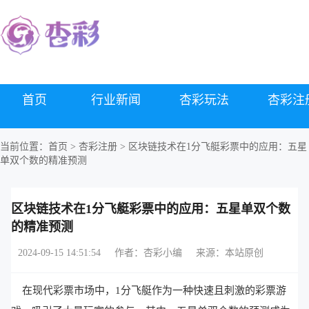
首页
行业新闻
杏彩玩法
杏彩注
当前位置：
首页
>
杏彩注册
> 区块链技术在1分飞艇彩票中的应用：五星
单双个数的精准预测
区块链技术在1分飞艇彩票中的应用：五星单双个数
的精准预测
2024-09-15 14:51:54
作者：杏彩小编
来源：本站原创
在现代彩票市场中，1分飞艇作为一种快速且刺激的彩票游