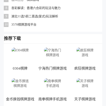
8
杏彩解读：香港六合彩的玩法与魅力
9
湖北11选5前二直选(复式)玩法解析
10
3578棋牌游戏平台
推荐下载
0304棋牌
宁海热门棋牌游戏
疯狂棋牌游戏
金币换钱棋牌游戏
南拳棋牌手机游戏
天子棋牌游戏