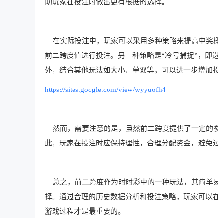
助玩家在投注时做出更有根据的选择。
在实际投注中，玩家可以采用多种策略来提高中奖概
前二跨度值进行投注。另一种策略是“冷号捕捉”，即
外，结合其他玩法如大小、单双等，可以进一步增加
https://sites.google.com/view/wyyuofh4
然而，需要注意的是，虽然前二跨度提供了一定的参
此，玩家在投注时应保持理性，合理分配资金，避免
总之，前二跨度作为时时彩中的一种玩法，其简单易
择。通过合理的历史数据分析和投注策略，玩家可以
游戏过程才是最重要的。