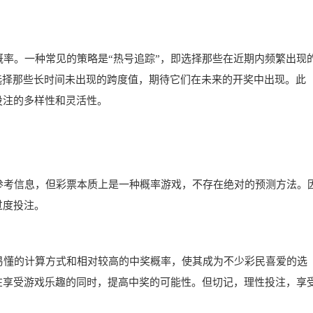
率。一种常见的策略是“热号追踪”，即选择那些在近期内频繁出现
选择那些长时间未出现的跨度值，期待它们在未来的开奖中出现。此
投注的多样性和灵活性。
考信息，但彩票本质上是一种概率游戏，不存在绝对的预测方法。
过度投注。
懂的计算方式和相对较高的中奖概率，使其成为不少彩民喜爱的选
在享受游戏乐趣的同时，提高中奖的可能性。但切记，理性投注，享