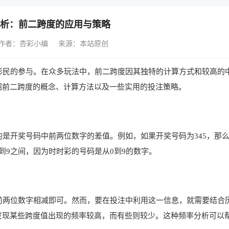
析：前二跨度的应用与策略
作者：杏彩小编
来源：本站原创
民的参与。在众多玩法中，前二跨度因其独特的计算方式和较高的
绍前二跨度的概念、计算方法以及一些实用的投注策略。
是开奖号码中前两位数字的差值。例如，如果开奖号码为345，那
0到9之间，因为时时彩的号码是从0到9的数字。
两位数字相减即可。然而，要在投注中利用这一信息，就需要结合
发现某些跨度值出现的频率较高，而有些则较少。这种频率分析可以