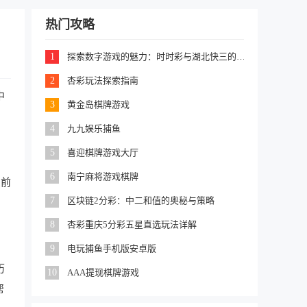
热门攻略
1
探索数字游戏的魅力：时时彩与湖北快三的后二组选复式玩法
2
杏彩玩法探索指南
中
3
黄金岛棋牌游戏
4
九九娱乐捕鱼
5
喜迎棋牌游戏大厅
6
南宁麻将游戏棋牌
么前
7
区块链2分彩：中二和值的奥秘与策略
8
杏彩重庆5分彩五星直选玩法详解
9
电玩捕鱼手机版安卓版
历
10
AAA提现棋牌游戏
帮