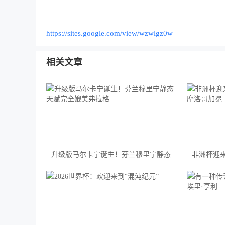
https://sites.google.com/view/wzwlgz0w
相关文章
升级版马尔卡宁诞生！芬兰穆里宁静态
非洲杯迎
天赋完全媲美弗拉格
摩洛哥加