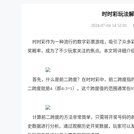
时时彩玩法解
2024-07-04 14:52:01
时时彩作为一种流行的数字彩票游戏，吸引了众多彩
奖概率，成为了不少玩家关注的焦点。本文将详细介
首先，什么是前二跨度？在时时彩中，前二跨度指的
二跨度就是4（即4-3=1）。这个跨度值的范围通常在
计算前二跨度的方法非常简单，只需将开奖号码的前
史数据进行分析。通过观察历史开奖数据，玩家可以