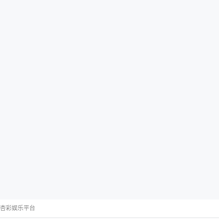
杏彩娱乐平台