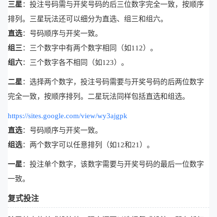
三星
：投注号码需与开奖号码的后三位数字完全一致，按顺序
排列。三星玩法还可以细分为直选、组三和组六。
直选
：号码顺序与开奖一致。
组三
：三个数字中有两个数字相同（如112）。
组六
：三个数字各不相同（如123）。
二星
：选择两个数字，投注号码需要与开奖号码的后两位数字
完全一致，按顺序排列。二星玩法同样包括直选和组选。
https://sites.google.com/view/wy3ajgpk
直选
：号码顺序与开奖一致。
组选
：两个数字可以任意排列（如12和21）。
一星
：投注单个数字，该数字需要与开奖号码的最后一位数字
一致。
复式投注