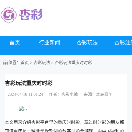
首页
行业新闻
杏彩玩法
杏彩注
当前位置：
首页
>
杏彩玩法
> 杏彩玩法重庆时时彩
杏彩玩法重庆时时彩
2024-04-16 11:01:24
作者：杏彩小编
来源：本站原创
本文用来介绍杏彩平台里的重庆时时彩，玩过时时彩的朋友都
知道重庆是一种非常受欢迎的数字型彩票游戏，由中国福利彩