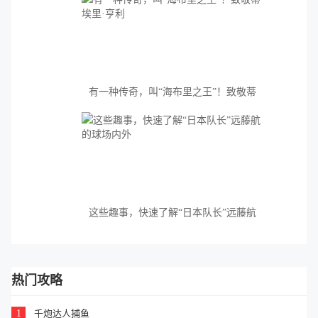
有一种传奇，叫“海布里之王”！致敬蒂
埃里·亨利
这些趣事，快速了解“日本队长”远藤航
的球场内外
热门攻略
1
千炮达人捕鱼