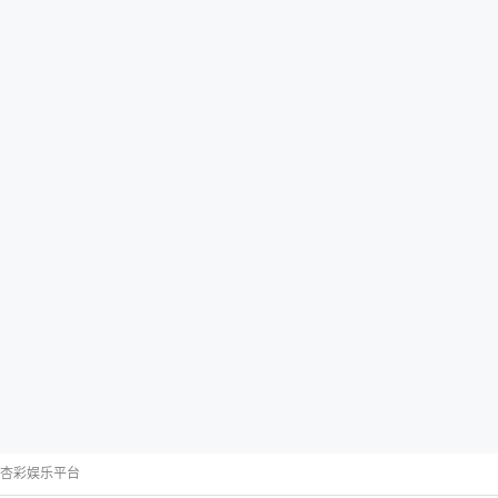
杏彩娱乐平台