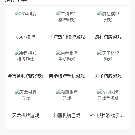
0304棋牌
宁海热门棋牌游戏
疯狂棋牌游戏
金币换钱棋牌游戏
南拳棋牌手机游戏
天子棋牌游戏
天龙棋牌游戏
和赢棋牌游戏
970棋牌游戏手机版