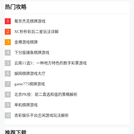
热门攻略
1
葡京杰克棋牌游戏
2
XC秒秒彩后二星玩法详解
3
金樽游戏棋牌
4
下分版捕鱼棋牌游戏
5
云南11选5：一种地方特色的数字彩票游戏
6
娱网棋牌游戏大厅
7
game775棋牌游戏
8
北京PK拾：前二直选和值的策略解析
9
单机棋牌游戏
10
杏彩娱乐平台庄闲游戏玩法解析
推荐下载