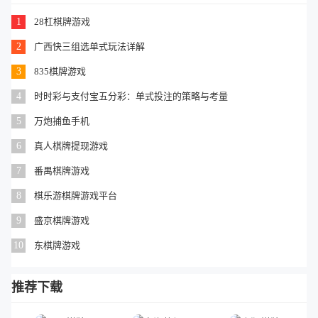
1
28杠棋牌游戏
2
广西快三组选单式玩法详解
3
835棋牌游戏
4
时时彩与支付宝五分彩：单式投注的策略与考量
5
万炮捕鱼手机
6
真人棋牌提现游戏
7
番禺棋牌游戏
8
棋乐游棋牌游戏平台
9
盛京棋牌游戏
10
东棋牌游戏
推荐下载