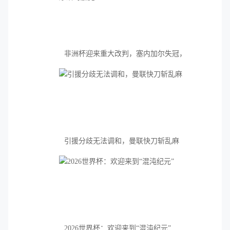
非洲杯迎来重大改判，塞内加尔失冠，
摩洛哥加冕
引援分歧无法调和，曼联快刀斩乱麻
2026世界杯：欢迎来到“混沌纪元”