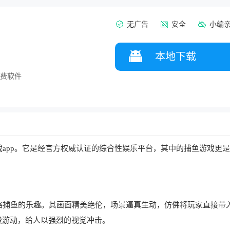
无广告
安全
小编
本地下载
费软件
app。它是经官方权威认证的综合性娱乐平台，其中的捕鱼游戏更
捕鱼的乐趣。其画面精美绝伦，场景逼真生动，仿佛将玩家直接带
梭游动，给人以强烈的视觉冲击。