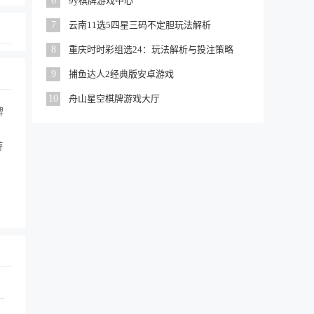
6
9y棋牌游戏中心
7
云南11选5四星三码不定胆玩法解析
8
重庆时时彩组选24：玩法解析与投注策略
9
捕鱼达人2经典版安卓游戏
10
舟山星空棋牌游戏大厅
游