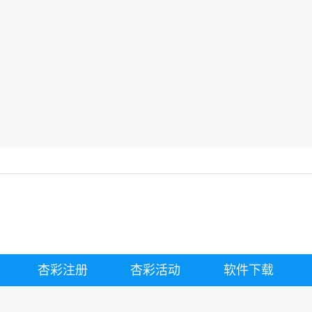
杏彩注册
杏彩活动
软件下载