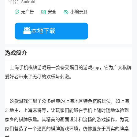
平台：
Android
无广告
安全
小编亲测
本地下载
游戏简介
上海手机棋牌游戏是一款备受瞩目的游戏app，它为广大棋牌
爱好者带来了无尽的欢乐与刺激。
这款游戏汇聚了众多经典的上海地区特色棋牌玩法，如上海
斗地主、上海麻将等，让玩家们能够在手机上随时随地体验到
家乡的棋牌乐趣。其精美的画面设计和流畅的游戏操作，为玩
家们营造了一个逼真的棋牌游戏环境，仿佛置身于真实的牌桌