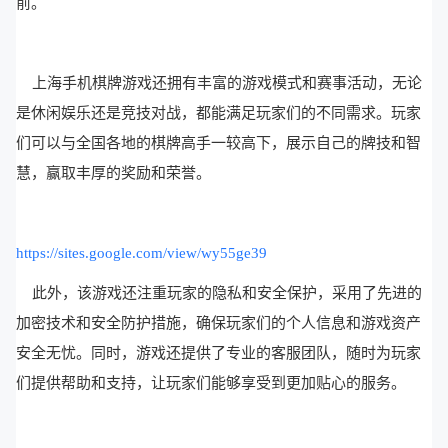
前。
上海手机棋牌游戏还拥有丰富的游戏模式和赛事活动，无论
是休闲娱乐还是竞技对战，都能满足玩家们的不同需求。玩家
们可以与全国各地的棋牌高手一较高下，展示自己的牌技和智
慧，赢取丰厚的奖励和荣誉。
https://sites.google.com/view/wy55ge39
此外，该游戏还注重玩家的隐私和安全保护，采用了先进的
加密技术和安全防护措施，确保玩家们的个人信息和游戏资产
安全无忧。同时，游戏还提供了专业的客服团队，随时为玩家
们提供帮助和支持，让玩家们能够享受到更加贴心的服务。