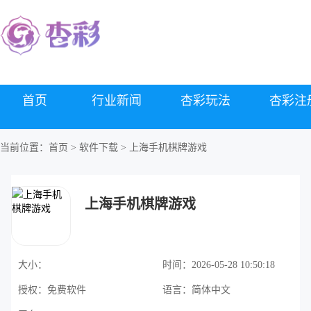
首页
行业新闻
杏彩玩法
杏彩注
当前位置：
首页
>
软件下载
> 上海手机棋牌游戏
上海手机棋牌游戏
大小：
时间：
2026-05-28 10:50:18
授权：
免费软件
语言：
简体中文