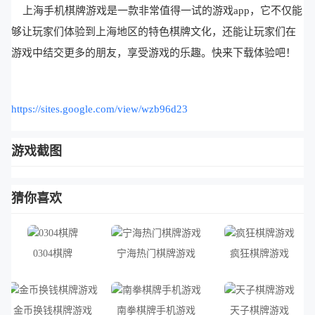
上海手机棋牌游戏是一款非常值得一试的游戏app，它不仅能
够让玩家们体验到上海地区的特色棋牌文化，还能让玩家们在
游戏中结交更多的朋友，享受游戏的乐趣。快来下载体验吧！
https://sites.google.com/view/wzb96d23
游戏截图
猜你喜欢
0304棋牌
宁海热门棋牌游戏
疯狂棋牌游戏
金币换钱棋牌游戏
南拳棋牌手机游戏
天子棋牌游戏