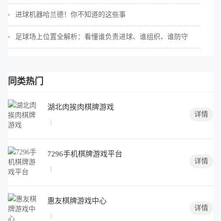
进球机器哈兰德！你不知道的这些事
足球场上位置全解析：看懂谁负责进球、谁组织、谁防守
同类热门
湖北肉挨肉棋牌游戏
详情
|
7296手机棋牌游戏平台
详情
|
惠友棋牌游戏中心
详情
|