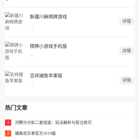
新疆川麻棋牌游戏
详情
|
棋牌小游戏手机版
详情
|
吉祥捕鱼苹果版
详情
|
热门文章
1
河腾分分彩二星组选：玩法解析与投注技巧
2
捕鱼欢乐季官方2019版