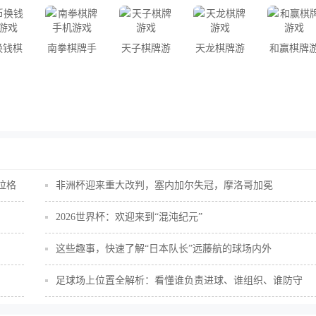
换钱棋
南拳棋牌手
天子棋牌游
天龙棋牌游
和赢棋牌
游戏
机游戏
戏
戏
戏
拉格
非洲杯迎来重大改判，塞内加尔失冠，摩洛哥加冕
2026世界杯：欢迎来到“混沌纪元”
这些趣事，快速了解“日本队长”远藤航的球场内外
足球场上位置全解析：看懂谁负责进球、谁组织、谁防守