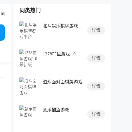
同类热门
亲测
北斗娱乐棋牌游戏平台
详情
|
1378捕鱼游戏1.0最新版
详情
|
泊众面对面棋牌游戏
详情
|
意乐捕鱼游戏
详情
|