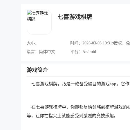
七喜游戏棋牌
大小：
时间：
2026-03-03 10:31:01
授权：
免
语言：
简体中文
平台：
Android
游戏简介
七喜游戏棋牌，乃是一款备受瞩目的游戏app。它
在七喜游戏棋牌中，你能够尽情领略到棋牌游戏的独
等，让你在指尖上就能感受到激烈的竞技乐趣。