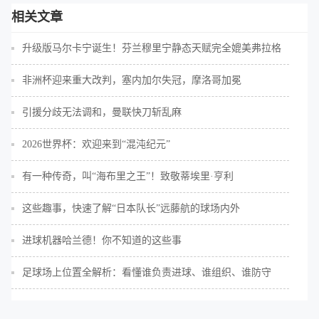
相关文章
升级版马尔卡宁诞生！芬兰穆里宁静态天赋完全媲美弗拉格
非洲杯迎来重大改判，塞内加尔失冠，摩洛哥加冕
引援分歧无法调和，曼联快刀斩乱麻
2026世界杯：欢迎来到“混沌纪元”
有一种传奇，叫“海布里之王”！致敬蒂埃里·亨利
这些趣事，快速了解“日本队长”远藤航的球场内外
进球机器哈兰德！你不知道的这些事
足球场上位置全解析：看懂谁负责进球、谁组织、谁防守