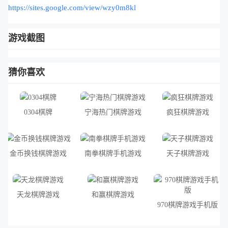
https://sites.google.com/view/wzy0m8kl
游戏截图
猜你喜欢
0304棋牌
宁海热门棋牌游戏
疯狂棋牌游戏
金币换钱棋牌游戏
南拳棋牌手机游戏
天子棋牌游戏
天龙棋牌游戏
和赢棋牌游戏
970棋牌游戏手机版