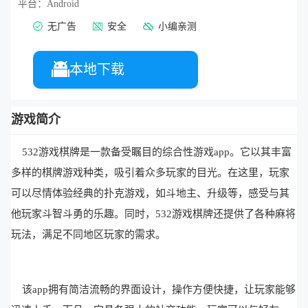
平台：
Android
无广告
安全
小编亲测
本地下载
游戏简介
532游戏棋牌是一款备受瞩目的综合性游戏app。它以其丰富
多样的棋牌游戏种类，吸引着众多玩家的目光。在这里，玩家
可以尽情体验经典的扑克游戏，如斗地主、升级等，感受与其
他玩家斗智斗勇的乐趣。同时，532游戏棋牌还提供了各种麻将
玩法，满足不同地区玩家的需求。
该app拥有简洁流畅的界面设计，操作方便快捷，让玩家能够