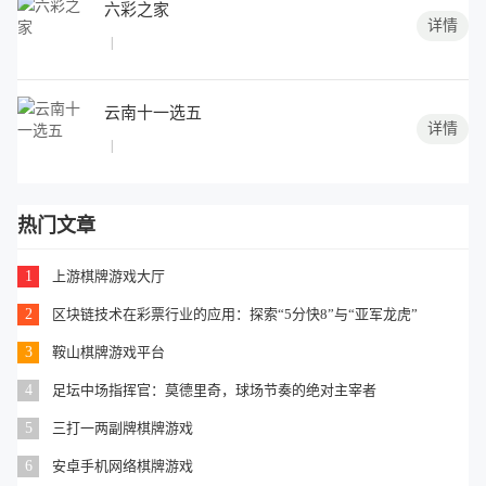
六彩之家
详情
|
云南十一选五
详情
|
热门文章
1
上游棋牌游戏大厅
2
区块链技术在彩票行业的应用：探索“5分快8”与“亚军龙虎”
3
鞍山棋牌游戏平台
4
足坛中场指挥官：莫德里奇，球场节奏的绝对主宰者
5
三打一两副牌棋牌游戏
6
安卓手机网络棋牌游戏