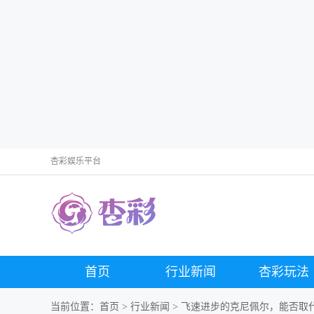
杏彩娱乐平台
首页
行业新闻
杏彩玩法
当前位置：
首页
>
行业新闻
> 飞速进步的克尼佩尔，能否取