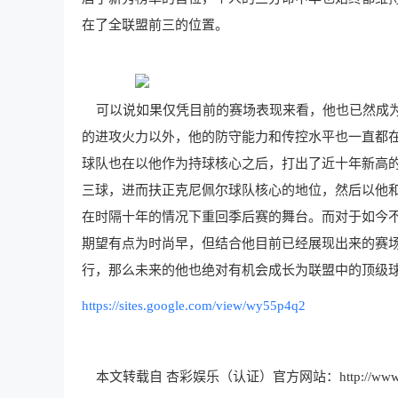
在了全联盟前三的位置。
可以说如果仅凭目前的赛场表现来看，他也已然成为
的进攻火力以外，他的防守能力和传控水平也一直都
球队也在以他作为持球核心之后，打出了近十年新高
三球，进而扶正克尼佩尔球队核心的地位，然后以他
在时隔十年的情况下重回季后赛的舞台。而对于如今
期望有点为时尚早，但结合他目前已经展现出来的赛
行，那么未来的他也绝对有机会成长为联盟中的顶级
https://sites.google.com/view/wy55p4q2
本文转载自 杏彩娱乐（认证）官方网站：http://www