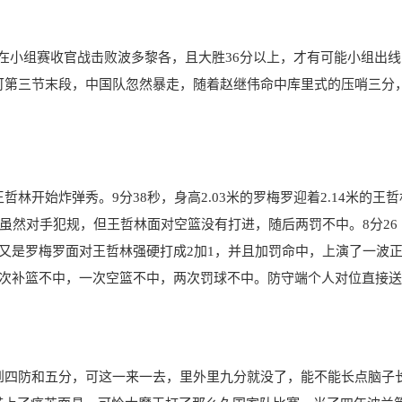
在小组赛收官战击败波多黎各，且大胜36分以上，才有可能小组出线
可第三节末段，中国队忽然暴走，随着赵继伟命中库里式的压哨三分
开始炸弹秀。9分38秒，身高2.03米的罗梅罗迎着2.14米的王哲
，虽然对手犯规，但王哲林面对空篮没有打进，随后两罚不中。8分26
，又是罗梅罗面对王哲林强硬打成2加1，并且加罚命中，上演了一波
一次补篮不中，一次空篮不中，两次罚球不中。防守端个人对位直接
四防和五分，可这一来一去，里外里九分就没了，能不能长点脑子