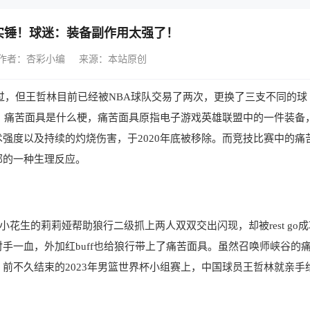
’实锤！球迷：装备副作用太强了！
作者：杏彩小编
来源：本站原创
，但王哲林目前已经被NBA球队交易了两次，更换了三支不同的球
。痛苦面具是什么梗，痛苦面具原指电子游戏英雄联盟中的一件装备
强度以及持续的灼烧伤害，于2020年底被移除。而竞技比赛中的痛
部的一种生理反应。
花生的莉莉娅帮助狼行二级抓上两人双双交出闪现，却被rest go成
手一血，外加红buff也给狼行带上了痛苦面具。虽然召唤师峡谷的
前不久结束的2023年男篮世界杯小组赛上，中国球员王哲林就亲手