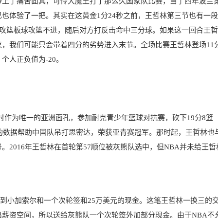
带上了痛苦面具，可怜大魔王打了那么久国家队比赛，当了四年波兰
也体验了一把。其实在这黄金1分24秒之前，王哲林第三节也有一
进攻篮板球攻篮不进，随后对方打反击命中三分球。如果这一回合王
，我们可能只会带着四分的劣势进入末节。全场比赛王哲林登场11
个人正负值为-20。
岁时作为唯一的亚洲面孔，参加耐克青少年篮球对抗赛，砍下19分8篮
板的数据帮助中国队吊打思密达，荣获亚青赛冠军。那时起，王哲林也
2016年王哲林在首轮第57顺位被灰熊队选中，但NBA并未给王哲
得到小加索尔和一个次轮签和25万美元的现金。这笔王哲林一换三的
薪资空间，所以送给灰熊队一个次轮签外加部分现金。由于NBA不