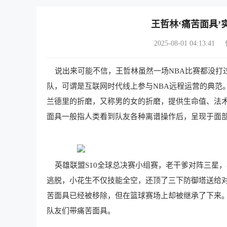
王哲林‘痛苦面具
2025-08-01 04:13:41
说出来可能不信，王哲林虽然一场NBA比赛都没打过
队，可谓是互联网时代线上参与NBA远程运营的典范
兰德里的折磨，又称男的女的折磨，提供生命值、法术
面具一般指人类看到队友各种离谱操作后，呈现于面
英雄联盟S10全球总决赛小组赛，老干爹对阵三星，小
逃脱，小花生不仅技能全空，还顶了三下防御塔送给对
苦面具已经被移除，但在篮球赛场上却被继承了下来。
队友们带痛苦面具。