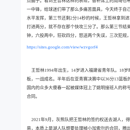
点脑子。看到王哲林这样的表现，替补席上的周琦也
一中锋，给球迷们带了那么多痛苦面具，今天终于自己
水平发挥，第三节还剩2分14秒的时候，王哲林拿到
打进两分，就不存在那个快攻三分了。那么第三节结束
钟，六投两中，狂砍四分，怒送两个失误，三次犯规，
https://sites.google.com/view/wzvgorf4
王哲林1994年出生，14岁进入福建省青年队。18
板，一战成名。半年后在亚青赛决赛中以36分13篮
国内的众多大傻春一起被媒体冠上了姚明接班人的称号。
合同。
2021年9月，灰熊队把王哲林的签约权送去湖人，
易，本质上是湖人队想要处理掉小加索尔的合同，腾出