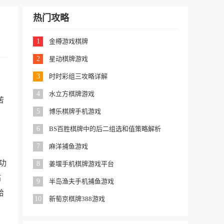
热门攻略
1
金樽游戏棋牌
2
星动棋牌游戏
3
时时彩组三攻略详解
，
4
水立方棋牌游戏
苦
5
博乐棋牌手机游戏
6
BS百胜棋牌中的后二组选和值策略解析
7
麻洋捕鱼游戏
功
8
姜堰手机棋牌游戏平台
痛
9
半岛渔夫手机捕鱼游戏
给
10
新萄京棋牌388游戏